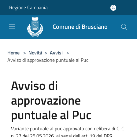
Salta al contenuto principale
Regione Campania
Comune di Brusciano
Home
>
Novità
>
Avvisi
>
Avviso di approvazione puntuale al Puc
Avviso di
approvazione
puntuale al Puc
Variante puntuale al puc approvata con delibera di C. C.
n. 27 del 25.05.2026, ai sensi dell'art. 19 del DPR