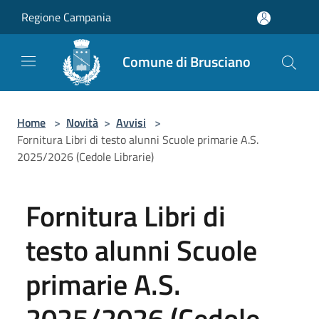
Salta al contenuto principale
Regione Campania
Comune di Brusciano
Home
>
Novità
>
Avvisi
>
Fornitura Libri di testo alunni Scuole primarie A.S.
2025/2026 (Cedole Librarie)
Fornitura Libri di
testo alunni Scuole
primarie A.S.
2025/2026 (Cedole