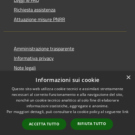
Richiesta assistenza
Attuazione misure PNRR
Amministrazione trasparente
Informativa privacy
Note legali
×
Dichiarazione di accessibilità
Informazioni sui cookie
Questo sito web utilizza cookie tecnici e assimilati strettamente
necessari al corretto funzionamento e alla navigazione del sito,
nonché un cookie tecnico analitico al solo fine di elaborare
informazioni statistiche, aggregate e anonime.
RSS
Copyright © 2026 • Comune di
Per maggiori dettagli, può consultare la cookie policy al seguente
link
Accessibilità
Brusciano • Powered by
Privacy
Municipium
Accesso
•
RIFIUTA TUTTO
ACCETTA TUTTO
Cookie
redazione