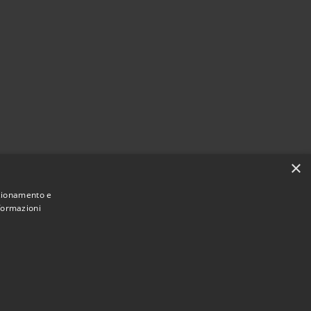
×
nzionamento e
nformazioni
Municipium
Accesso redazione
Brusciano • Powered by
•