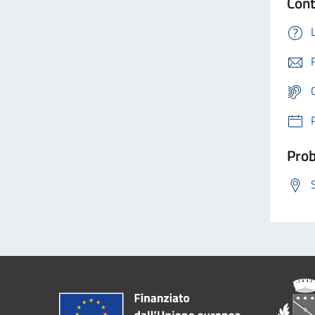
Cont
Prob