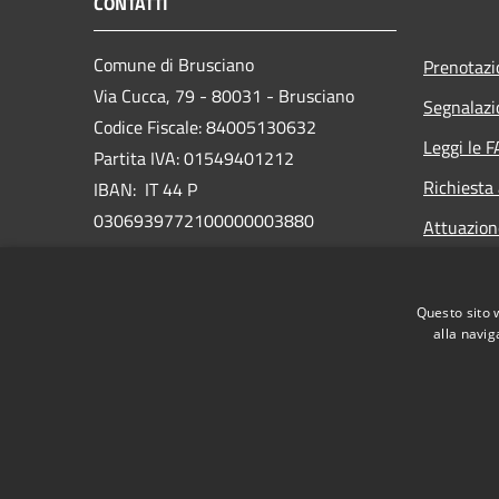
CONTATTI
Comune di Brusciano
Prenotaz
Via Cucca, 79 - 80031 - Brusciano
Segnalazi
Codice Fiscale: 84005130632
Leggi le 
Partita IVA: 01549401212
Richiesta
IBAN: IT 44 P
0306939772100000003880
Attuazio
PEC:
protocollo@pec.comune.brusciano.na.it
Questo sito 
Centralino Unico: +39 081 5218111
alla navig
RSS
Accessibilità
Privacy
Cookie
Mappa de