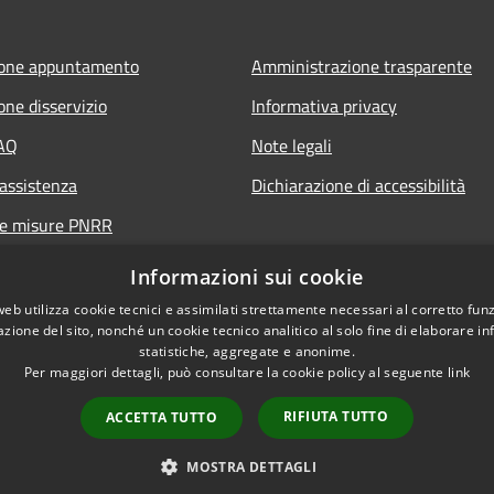
ione appuntamento
Amministrazione trasparente
one disservizio
Informativa privacy
FAQ
Note legali
 assistenza
Dichiarazione di accessibilità
ne misure PNRR
Informazioni sui cookie
web utilizza cookie tecnici e assimilati strettamente necessari al corretto fu
azione del sito, nonché un cookie tecnico analitico al solo fine di elaborare i
statistiche, aggregate e anonime.
Per maggiori dettagli, può consultare la cookie policy al seguente
link
RIFIUTA TUTTO
ACCETTA TUTTO
l sito
Copyright © 2026 • Comune di 
MOSTRA DETTAGLI