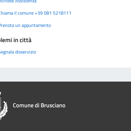
Richiedi Assistenza
Chiama il comune +39 081 5218111
Prenota un appuntamento
lemi in città
Segnala disservizio
Comune di Brusciano