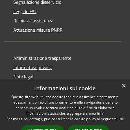
Segnalazione disservizio
Leggi le FAQ
Richiesta assistenza
Attuazione misure PNRR
Amministrazione trasparente
Informativa privacy
Note legali
×
Dichiarazione di accessibilità
Informazioni sui cookie
Questo sito web utilizza cookie tecnici e assimilati strettamente
necessari al corretto funzionamento e alla navigazione del sito,
nonché un cookie tecnico analitico al solo fine di elaborare
informazioni statistiche, aggregate e anonime.
RSS
Copyright © 2026 • Comune di
Per maggiori dettagli, può consultare la cookie policy al seguente
link
Accessibilità
Brusciano • Powered by
Privacy
Municipium
Accesso
•